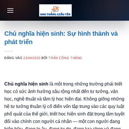
Bỏ
qua
nội
dung
Chủ nghĩa hiện sinh: Sự hình thành và
phát triển
ĐĂNG VÀO
23/04/2023
BỞI
TRẦN CÔNG THẮNG
Chủ nghĩa hiện sinh
là một trong những trường phái triết
học có sức ảnh hưởng sâu rộng nhất đến tư tưởng, văn
học, nghệ thuật và tâm lý học hiện đại. Không giống những
hệ tư tưởng thuần lý cổ điển vốn tập trung vào các quy luật
phổ quát của thế giới, triết học hiện sinh đặt trọng tâm tuyệt
đối vào chính con người cá nhân — một con người đang
hiện hữu, đang lo âu, đang tự do, đang lựa chọn và đang