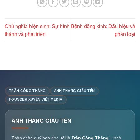
Chủ nghĩa hiện sinh: Sự hình
Bệnh động kinh: Dấu hiệu và
thành và phát triển
phân loại
TRẦN CÔNG THẮNG
ANH THẮNG GIẤU TÊN
FOUNDER XUYÊN VIỆT MEDIA
ANH THẮNG GIẤU TÊN
Thân chào quý bạn đọc, tôi là
Trần Công Thắng
– nhà