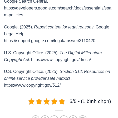
Google Search Central.
https://developers.google.com/search/docs/essentials/spa
m-policies
Google. (2025).
Report content for legal reasons
. Google
Legal Help.
https://support.google.com/legal/answer/3110420
U.S. Copyright Office. (2025).
The Digital Millennium
Copyright Act
. https://www.copyright.gov/dmca/
U.S. Copyright Office. (2025).
Section 512: Resources on
online service provider safe harbors
.
https://www.copyright.gov/512/
5/5 - (1 bình chọn)