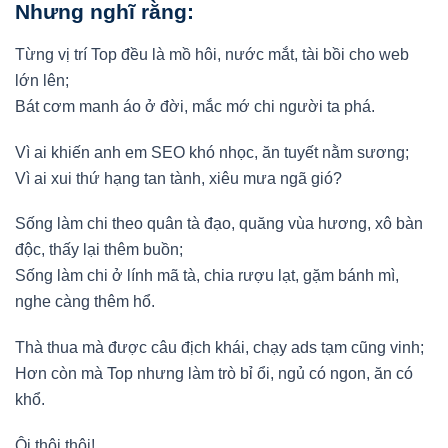
Nhưng nghĩ rằng:
Từng vị trí Top đều là mồ hôi, nước mắt, tài bồi cho web
lớn lên;
Bát cơm manh áo ở đời, mắc mớ chi người ta phá.
Vì ai khiến anh em SEO khó nhọc, ăn tuyết nằm sương;
Vì ai xui thứ hạng tan tành, xiêu mưa ngã gió?
Sống làm chi theo quân tà đạo, quăng vùa hương, xô bàn
độc, thấy lại thêm buồn;
Sống làm chi ở lính mã tà, chia rượu lạt, gặm bánh mì,
nghe càng thêm hổ.
Thà thua mà được câu địch khái, chạy ads tạm cũng vinh;
Hơn còn mà Top nhưng làm trò bỉ ổi, ngủ có ngon, ăn có
khổ.
Ôi thôi thôi!