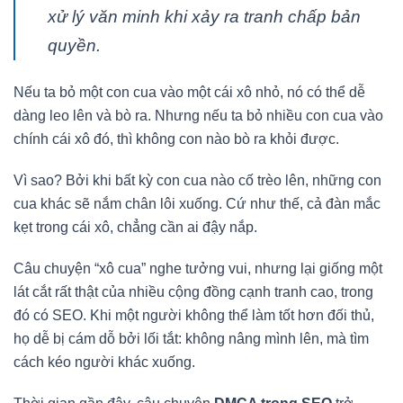
xử lý văn minh khi xảy ra tranh chấp bản
quyền.
Nếu ta bỏ một con cua vào một cái xô nhỏ, nó có thể dễ
dàng leo lên và bò ra. Nhưng nếu ta bỏ nhiều con cua vào
chính cái xô đó, thì không con nào bò ra khỏi được.
Vì sao? Bởi khi bất kỳ con cua nào cố trèo lên, những con
cua khác sẽ nắm chân lôi xuống. Cứ như thế, cả đàn mắc
kẹt trong cái xô, chẳng cần ai đậy nắp.
Câu chuyện “xô cua” nghe tưởng vui, nhưng lại giống một
lát cắt rất thật của nhiều cộng đồng cạnh tranh cao, trong
đó có SEO. Khi một người không thể làm tốt hơn đối thủ,
họ dễ bị cám dỗ bởi lối tắt: không nâng mình lên, mà tìm
cách kéo người khác xuống.