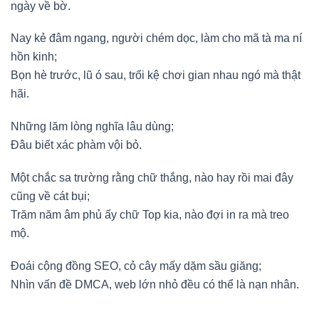
ngày về bờ.
Nay kẻ đâm ngang, người chém dọc, làm cho mã tà ma ní
hồn kinh;
Bọn hè trước, lũ ó sau, trối kệ chơi gian nhau ngó mà thật
hãi.
Những lăm lòng nghĩa lâu dùng;
Đâu biết xác phàm vội bỏ.
Một chắc sa trường rằng chữ thắng, nào hay rồi mai đây
cũng về cát bụi;
Trăm năm âm phủ ấy chữ Top kia, nào đợi in ra mà treo
mộ.
Đoái cộng đồng SEO, cỏ cây mấy dặm sầu giăng;
Nhìn vấn đề DMCA, web lớn nhỏ đều có thể là nạn nhân.