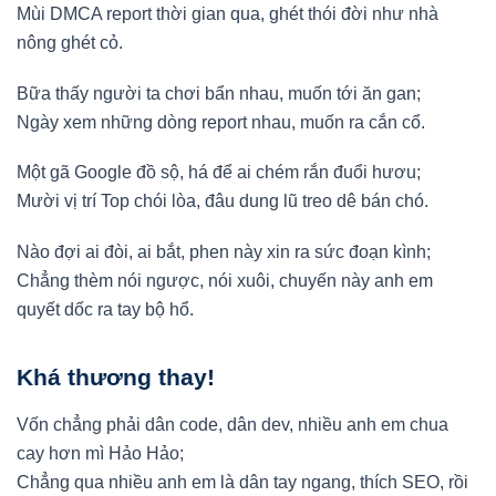
Mùi DMCA report thời gian qua, ghét thói đời như nhà
nông ghét cỏ.
Bữa thấy người ta chơi bẩn nhau, muốn tới ăn gan;
Ngày xem những dòng report nhau, muốn ra cắn cổ.
Một gã Google đồ sộ, há để ai chém rắn đuổi hươu;
Mười vị trí Top chói lòa, đâu dung lũ treo dê bán chó.
Nào đợi ai đòi, ai bắt, phen này xin ra sức đoạn kình;
Chẳng thèm nói ngược, nói xuôi, chuyến này anh em
quyết dốc ra tay bộ hổ.
Khá thương thay!
Vốn chẳng phải dân code, dân dev, nhiều anh em chua
cay hơn mì Hảo Hảo;
Chẳng qua nhiều anh em là dân tay ngang, thích SEO, rồi