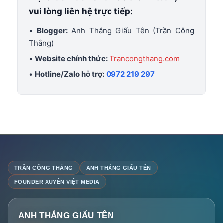
vui lòng liên hệ trực tiếp:
•
Blogger:
Anh Thắng Giấu Tên (Trần Công
Thắng)
•
Website chính thức:
Trancongthang.com
•
Hotline/Zalo hỗ trợ:
0972 219 297
TRẦN CÔNG THẮNG
ANH THẮNG GIẤU TÊN
FOUNDER XUYÊN VIỆT MEDIA
ANH THẮNG GIẤU TÊN