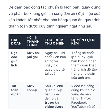
Để đảm bảo công tác chuẩn bị kịch bản, quay dựng
và phân bổ khung giờ lên sóng (On air) đạt hiệu quả
kéo khách tốt nhất cho nhà hàng/quán ăn, quy trình
thanh toán được quy định nghiêm ngặt như sau:
TỶ LỆ
GIAI
THỜI ĐIỂM
QUYỀN LỢI ĐI
THANH
ĐOẠN
THỰC HIỆN
KÈM
TOÁN
Đặt
50% chi
Ngay sau khi
Thắng sẽ chốt
cọc
phí gói
chốt kịch bản
lịch quay, giới
giữ
sơ bộ và
hạn không nhận
lịch
ngày giờ
thêm quán khác
quay thực tế
trùng lịch để tập
tại quán.
trung cho quán
của anh em.
Tất
50%
Sau khi chủ
Video lên sóng
toán
còn lại
quán duyệt
đúng khung giờ
dự án
bản video
vàng đa nền
demo và
tảng (TikTok,
trước khi
Facebook,
video được
YouTube) và bài