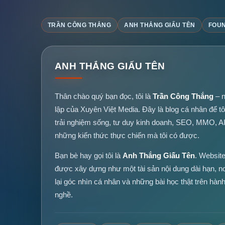
TRẦN CÔNG THẮNG
ANH THẮNG GIẤU TÊN
FOUN
ANH THẮNG GIẤU TÊN
Thân chào quý bạn đọc, tôi là
Trần Công Thắng
– n
lập của Xuyên Việt Media. Đây là blog cá nhân để tô
trải nghiệm sống, tư duy kinh doanh, SEO, MMO, A
những kiến thức thực chiến mà tôi có được.
Bạn bè hay gọi tôi là
Anh Thắng Giấu Tên
. Websit
được xây dựng như một tài sản nội dung dài hạn, nơi
lại góc nhìn cá nhân và những bài học thật trên hành
nghề.