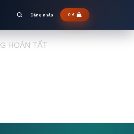
Đăng nhập
0
₫
G HOÀN TẤT