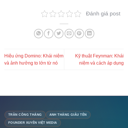
Đánh giá post
Hiệu ứng Domino: Khái niệm
Kỹ thuật Feynman: Khái
và ảnh hưởng to lớn từ nó
niệm và cách áp dụng
TRẦN CÔNG THẮNG
ANH THẮNG GIẤU TÊN
FOUNDER XUYÊN VIỆT MEDIA