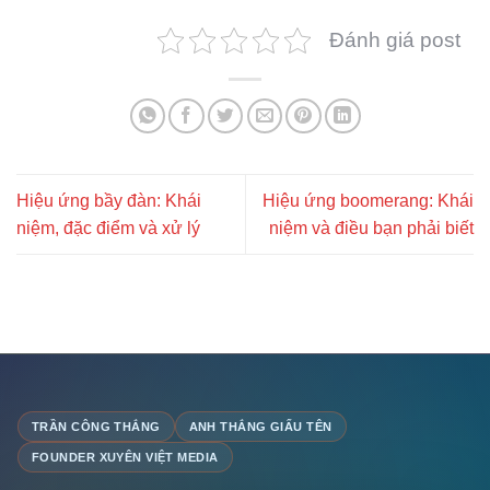
Đánh giá post
Hiệu ứng bầy đàn: Khái
Hiệu ứng boomerang: Khái
niệm, đặc điểm và xử lý
niệm và điều bạn phải biết
TRẦN CÔNG THẮNG
ANH THẮNG GIẤU TÊN
FOUNDER XUYÊN VIỆT MEDIA