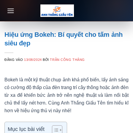
Bỏ
qua
nội
dung
Hiệu ứng Bokeh: Bí quyết cho tấm ảnh
siêu đẹp
ĐĂNG VÀO
13/08/2024
BỞI
TRẦN CÔNG THẮNG
Bokeh là một kỹ thuật chụp ảnh khá phổ biến, lấy ánh sáng
có cường độ thấp của đèn trang trí cây thông hoặc ánh đèn
từ xa để khiến bức ảnh trở nên nghệ thuật và làm nổi bật
chủ thể lấy nét hơn. Cùng Anh Thắng Giấu Tên tìm hiểu kĩ
hơn về hiệu ứng thú vị này nhé!
Mục lục bài viết