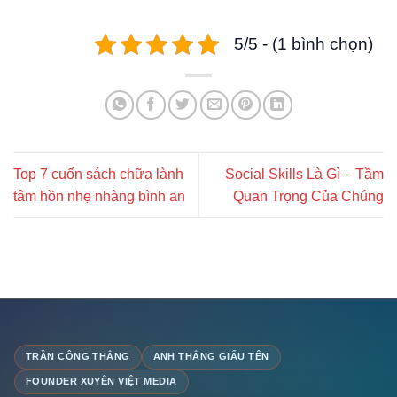
5/5 - (1 bình chọn)
Top 7 cuốn sách chữa lành
Social Skills Là Gì – Tầm
tâm hồn nhẹ nhàng bình an
Quan Trọng Của Chúng
TRẦN CÔNG THẮNG
ANH THẮNG GIẤU TÊN
FOUNDER XUYÊN VIỆT MEDIA