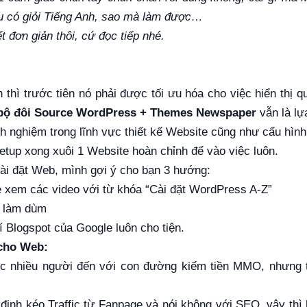
âu có giỏi Tiếng Anh, sao mà làm được…
t đơn giản thôi, cứ đọc tiếp nhé.
 thì trước tiên nó phải được tối ưu hóa cho việc hiển thị 
bộ đôi Source WordPress + Themes Newspaper
vẫn là lự
 nghiệm trong lĩnh vực thiết kế Website cũng như cấu hình S
Setup xong xuôi 1 Website hoàn chỉnh để vào việc luôn.
cài đặt Web, mình gợi ý cho bạn 3 hướng:
e xem các video với từ khóa “Cài đặt WordPress A-Z”
i làm dùm
 Blogspot của Google luôn cho tiện.
 cho Web:
c nhiều người đến với con đường kiếm tiền MMO, nhưng 
định kéo Traffic từ Fanpage và nói không với SEO, vậy thì