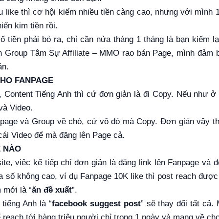
u like thì cơ hội kiếm nhiều tiền càng cao, nhưng với mình 
ến kim tiền rồi.
ố tiền phải bỏ ra, chỉ cần nửa tháng 1 tháng là bạn kiếm l
lên Group Tâm Sự Affiliate – MMO rao bán Page, mình đảm
án.
CHO FANPAGE
 Content Tiếng Anh thì cứ đơn giản là đi Copy. Nếu như ở 
và Video.
page và Group về chó, cứ vô đó mà Copy. Đơn giản vậy thô
cái Video để mà đăng lên Page cả.
Ế NÀO
e, việc kế tiếp chỉ đơn giản là đăng link lên Fanpage và đợ
đa số không cao, ví dụ Fanpage 10K like thì post reach được
 mới là “
ăn đề xuất
”.
 tiếng Anh là “
facebook suggest post
” sẽ thay đổi tất cả.
 reach tới hàng triệu người chỉ trong 1 ngày và mang về cho