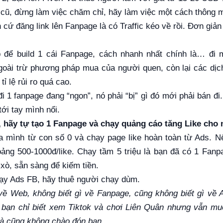
 cũ, đừng làm việc chăm chỉ, hãy làm việc một cách thông 
cứ đăng link lên Fanpage là có Traffic kéo về rồi. Đơn giản
để build 1 cái Fanpage, cách nhanh nhất chính là… đi 
ngoài trừ phương pháp mua của người quen, còn lại các d
tỉ lệ rủi ro quá cao.
i 1 fanpage đang “ngon”, nó phải “bị” gì đó mới phải bán đi
ới tay mình nổi.
, hãy tự tạo 1 Fanpage và chạy quảng cáo tăng Like cho 
 mình từ con số 0 và chạy page like hoàn toàn từ Ads. N
oảng 500-1000đ/like. Chạy tầm 5 triệu là bạn đã có 1 Fa
n xò, sẵn sàng để kiếm tiền.
hạy Ads FB, hãy thuê người chạy dùm.
về Web, không biết gì về Fanpage, cũng không biết gì về
 bạn chỉ biết xem Tiktok và chơi Liên Quân nhưng vẫn muốn
 cũng không chào đón bạn.