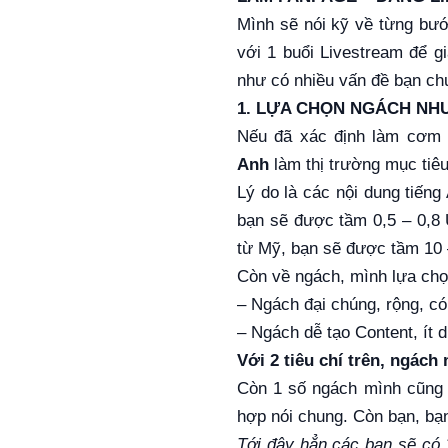
Mình sẽ nói kỹ về từng bướ
với 1 buổi Livestream để 
như có nhiều vấn đề bạn ch
1. LỰA CHỌN NGÁCH NH
Nếu đã xác định làm cơm á
Anh
làm thị trường mục tiêu
Lý do là các nội dung tiếng
bạn sẽ được tầm 0,5 – 0,8 U
từ Mỹ, bạn sẽ được tầm 10
Còn về ngách, mình lựa chọn
– Ngách đại chúng, rộng, có
– Ngách dễ tạo Content, ít 
Với 2 tiêu chí trên, ngách
Còn 1 số ngách mình cũng đa
hợp nói chung. Còn bạn, bạ
Tới đây hẳn các bạn sẽ có 