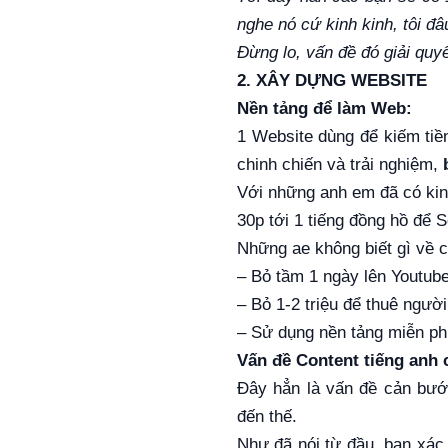
nghe nó cứ kinh kinh, tôi đ
Đừng lo, vấn đề đó giải quyế
2. XÂY DỰNG WEBSITE
Nền tảng để làm Web:
1 Website dùng để kiếm tiền
chinh chiến và trải nghiệm,
Với những anh em đã có kinh
30p tới 1 tiếng đồng hồ để 
Những ae không biết gì về 
– Bỏ tầm 1 ngày lên Youtub
– Bỏ 1-2 triệu để thuê ngườ
– Sử dụng nền tảng miễn phí
Vấn đề Content tiếng anh
Đây hẳn là vấn đề cản bướ
đến thế.
Như đã nói từ đầu, bạn xác 