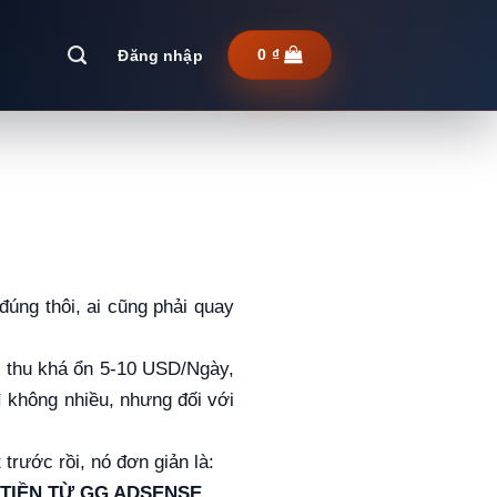
Đăng nhập
0
₫
úng thôi, ai cũng phải quay
nh thu khá ổn 5-10 USD/Ngày,
ì không nhiều, nhưng đối với
 trước rồi, nó đơn giản là:
 TIỀN TỪ GG ADSENSE