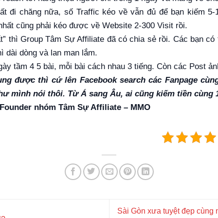
ất đi chăng nữa, số Traffic kéo về vẫn đủ để bạn kiếm 5
 nhất cũng phải kéo được về Website 2-300 Visit rồi.
ất” thì Group Tâm Sự Affiliate đã có chia sẻ rồi. Các bạn 
hì dài dòng và lan man lắm.
gày tầm 4 5 bài, mỗi bài cách nhau 3 tiếng. Còn các Post ản
ng được thì cứ lên Facebook search các Fanpage cùn
ư mình nói thôi. Từ Á sang Âu, ai cũng kiếm tiền cùng 1
– Founder nhóm
Tâm Sự Affiliate – MMO
Sài Gòn xưa tuyệt đẹp cùng