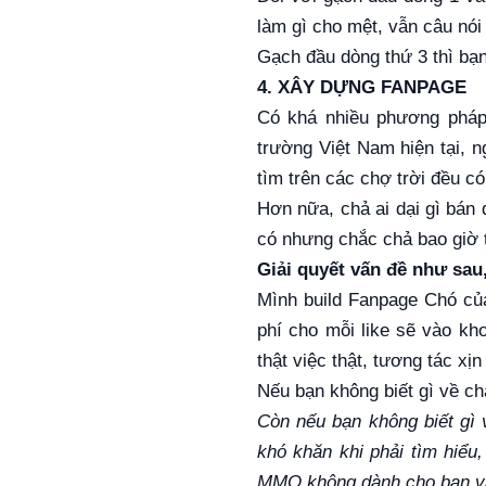
làm gì cho mệt, vẫn câu nói
Gạch đầu dòng thứ 3 thì bạn 
4. XÂY DỰNG FANPAGE
Có khá nhiều phương pháp 
trường Việt Nam hiện tại, 
tìm trên các chợ trời đều có 
Hơn nữa, chả ai dại gì bán đ
có nhưng chắc chả bao giờ t
Giải quyết vấn đề như sau
Mình build Fanpage Chó của
phí cho mỗi like sẽ vào kh
thật việc thật, tương tác xị
Nếu bạn không biết gì về c
Còn nếu bạn không biết gì 
khó khăn khi phải tìm hiểu,
MMO không dành cho bạn và