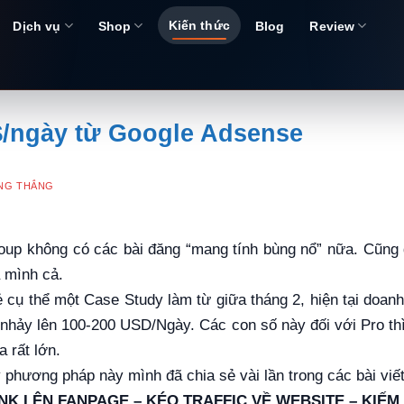
Kiến thức
Dịch vụ
Shop
Blog
Review
$/ngày từ Google Adsense
NG THẮNG
roup không có các bài đăng “mang tính bùng nổ” nữa. Cũng đ
 mình cả.
ẻ cụ thể một Case Study làm từ giữa tháng 2, hiện tại doa
n nhảy lên 100-200 USD/Ngày. Các con số này đối với Pro th
 rất lớn.
y phương pháp này mình đã chia sẻ vài lần trong các bài viết
NK LÊN FANPAGE – KÉO TRAFFIC VỀ WEBSITE – KIẾM