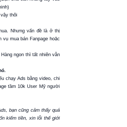
minh)
 vậy thôi
mua. Nhưng vấn đề là ở thị
ịch vụ mua bán Fanpage hoặc
. Hàng ngon thì tất nhiên vẫn
nó.
ếu chạy Ads bằng video, chi
npage tầm 10k User Mỹ người
 Ads, bạn cũng cảm thấy quá
 kiếm tiền, xin lỗi thế giới