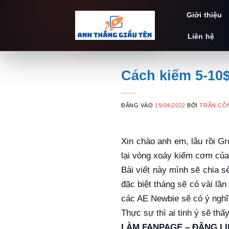
Bỏ
Giới thiệu
qua
nội
Liên hệ
dung
Cách kiếm 5-10
ĐĂNG VÀO
15/04/2022
BỞI
TRẦN CÔ
Xin chào anh em, lâu rồi G
lại vòng xoáy kiếm cơm của
Bài viết này mình sẽ chia s
đặc biệt tháng sẽ có vài lầ
các AE Newbie sẽ có ý nghĩa
Thực sự thì ai tinh ý sẽ thấ
LÀM FANPAGE – ĐĂNG LI