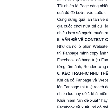
Tất nhiên là Page càng nhiề
quá đủ để bước vào cuộc chi
Cũng đừng quá lăn tăn về s
gia cuộc chơi nữa thì cứ 
nhiều hơn số người muốn b
5. VẤN ĐỀ VỀ CONTENT 
Như đã nói ở phần Website,
thì Fanpage mình copy ảnh 
Facebook có hàng triệu Fan
từng tấm ảnh, Render từng 
6. KÉO TRAFFIC NHƯ TH
Khi đã có Fanpage và Websit
lên Fanpage thì tỉ lệ reach 
nhiên lúc này có 1 khái niệm
Khái niệm “
ăn đề xuất
” hay
Facebook đề xuất, nó có thể