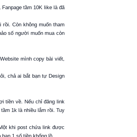
1 Fanpage tầm 10K like là đã
ại rồi. Còn không muốn tham
 bảo số người muốn mua còn
Website mình copy bài viết,
i, chả ai bắt bạn tự Design
i tiền về. Nếu chỉ đăng link
 tầm 1k là nhiều lắm rồi. Tuy
 Một khi post chứa link được
 bạn 1 số tiền khổng lồ.