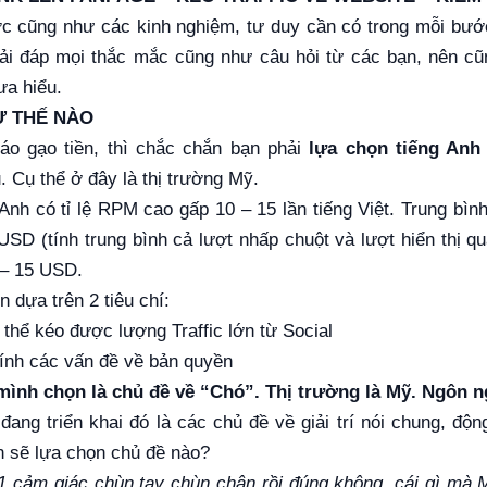
c cũng như các kinh nghiệm, tư duy cần có trong mỗi bước
giải đáp mọi thắc mắc cũng như câu hỏi từ các bạn, nên c
ưa hiểu.
Ư THẾ NÀO
o gạo tiền, thì chắc chắn bạn phải
lựa chọn tiếng Anh 
. Cụ thể ở đây là thị trường Mỹ.
 Anh có tỉ lệ RPM cao gấp 10 – 15 lần tiếng Việt. Trung bìn
SD (tính trung bình cả lượt nhấp chuột và lượt hiển thị qu
 – 15 USD.
 dựa trên 2 tiêu chí:
 thể kéo được lượng Traffic lớn từ Social
dính các vấn đề về bản quyền
 mình chọn là chủ đề về “Chó”. Thị trường là Mỹ. Ngôn n
ng triển khai đó là các chủ đề về giải trí nói chung, động
n sẽ lựa chọn chủ đề nào?
1 cảm giác chùn tay chùn chân rồi đúng không, cái gì mà Mỹ