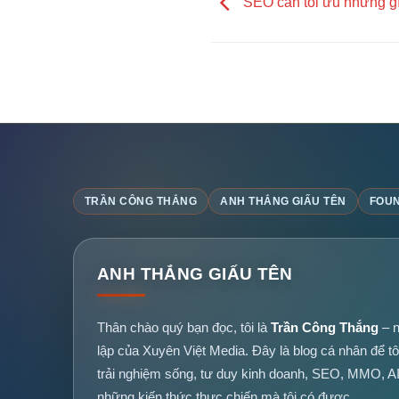
SEO cần tối ưu những g
TRẦN CÔNG THẮNG
ANH THẮNG GIẤU TÊN
FOUN
ANH THẮNG GIẤU TÊN
Thân chào quý bạn đọc, tôi là
Trần Công Thắng
– n
lập của Xuyên Việt Media. Đây là blog cá nhân để tô
trải nghiệm sống, tư duy kinh doanh, SEO, MMO, A
những kiến thức thực chiến mà tôi có được.