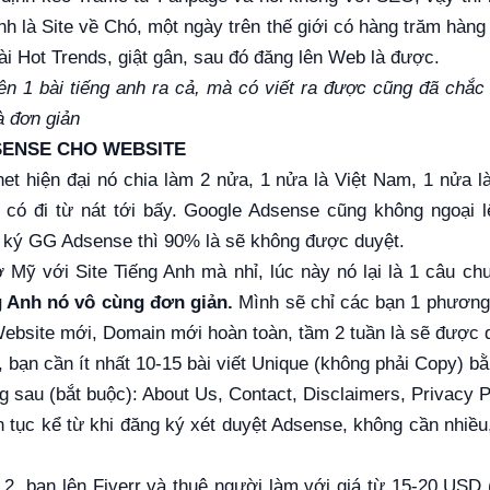
h là Site về Chó, một ngày trên thế giới có hàng trăm hàng 
i Hot Trends, giật gân, sau đó đăng lên Web là được.
ên 1 bài tiếng anh ra cả, mà có viết ra được cũng đã chắc 
à đơn giản
SENSE CHO WEBSITE
net hiện đại nó chia làm 2 nửa, 1 nửa là Việt Nam, 1 nửa l
ỉ có đi từ nát tới bấy. Google Adsense cũng không ngoại l
 ký GG Adsense thì 90% là sẽ không được duyệt.
Mỹ với Site Tiếng Anh mà nhỉ, lúc này nó lại là 1 câu c
g Anh nó vô cùng đơn giản.
Mình sẽ chỉ các bạn 1 phương
ebsite mới, Domain mới hoàn toàn, tầm 2 tuần là sẽ được 
 bạn cần ít nhất 10-15 bài viết Unique (không phải Copy) bằ
ng sau (bắt buộc): About Us, Contact, Disclaimers, Privacy 
ên tục kể từ khi đăng ký xét duyệt Adsense, không cần nhiều
 2, bạn lên Fiverr và thuê người làm với giá từ 15-20 USD