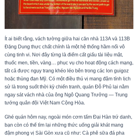
Ít ai biết rằng, vách tường giữa hai căn nhà 113A và 113B
Đặng Dung thực chất chính là một hệ thống hầm nổi vô
cùng tinh vi. Nơi đây từng là điểm cất giấu tài liệu mật,
thuốc men, tiền, vàng… phục vụ cho hoạt động cách mạng,
tất cả được ngụy trang khéo léo bên trong các lon guigoz
hoặc thùng đạn Mỹ. Có một điều thú vị mang đậm tính lịch
sử là trong suốt thời kỳ chiến tranh, quán Đỗ Phủ lại nằm
ngay sát vách nhà của ông Ngô Quang Trưởng — Trung
tướng quân đội Việt Nam Cộng Hòa.
Ghé quán hôm nay, ngoài món cơm tấm Đại Hàn trứ danh,
bạn còn có thể tìm lại những thức uống giải khát mang
đậm phong vị Sài Gòn xưa cũ như: Cà phê sữa đá pha