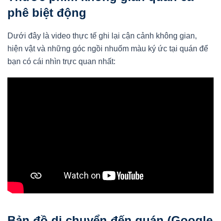
phê biệt động
Dưới đây là video thực tế ghi lại cận cảnh không gian,
hiện vật và những góc ngồi nhuốm màu ký ức tại quán để
bạn có cái nhìn trực quan nhất:
Bản đồ di chuyển đến quán (Google