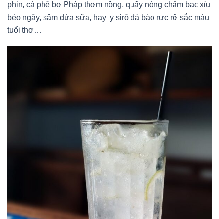
phin, cà phê bơ Pháp thơm nồng, quẩy nóng chấm bạc xỉu
béo ngậy, sâm dứa sữa, hay ly sirô đá bào rực rỡ sắc màu
tuổi thơ…