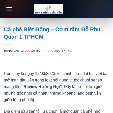
Bỏ
qua
nội
dung
Cà phê Biệt Động – Cơm tấm Đỗ Phủ
Quận 1 TPHCM
ĐĂNG VÀO
12/03/2023
BỞI
TRẦN CÔNG THẮNG
Hôm nay là ngày 12/03/2023, tôi chính thức đặt bút viết bài
mở màn đầu tiên trong loạt nội dung thuộc chuỗi series
mang tên
“Review Hướng Nội”
. Đây là nơi tôi lưu giữ
những góc nhìn cá nhân, những khoảng lặng bình yên
giữa lòng phố thị.
Địa điểm đầu tiên tôi lựa chọn là một quán cà phê nhỏ,