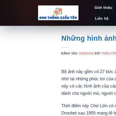
Bỏ
Giới thiệu
qua
nội
Liên hệ
dung
Những hình ảnh
ĐĂNG VÀO
15/06/2022
BỞI
TRẦN CÔ
Bộ ảnh này gồm có 27 bức ả
nhớ lại những phúc lợi của
này có các hình ảnh của các 
dành cho người mù, người
Thời điểm này Chợ Lớn có m
Drouhet sau 1955 mang tê b