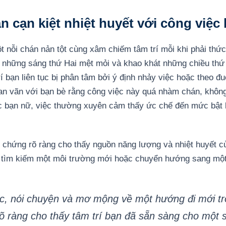
n cạn kiệt nhiệt huyết với công việc 
 nỗi chán nản tột cùng xâm chiếm tâm trí mỗi khi phải thức
i những sáng thứ Hai mệt mỏi và khao khát những chiều th
rí bạn liên tục bị phân tâm bởi ý định nhảy việc hoặc theo 
n vãn với bạn bè rằng công việc này quá nhàm chán, không
 bạn nữ, việc thường xuyên cảm thấy ức chế đến mức bật k
h chứng rõ ràng cho thấy nguồn năng lượng và nhiệt huyết c
ần tìm kiếm một môi trường mới hoặc chuyển hướng sang một
đọc, nói chuyện và mơ mộng về một hướng đi mới t
rõ ràng cho thấy tâm trí bạn đã sẵn sàng cho một s