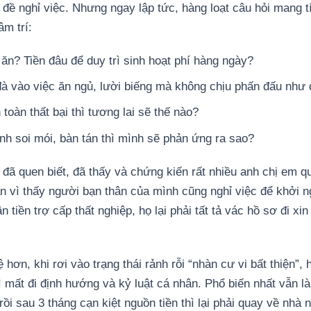
 đề nghỉ việc. Nhưng ngay lập tức, hàng loạt câu hỏi mang t
âm trí:
để ăn? Tiền đâu để duy trì sinh hoạt phí hàng ngày?
 đà vào việc ăn ngủ, lười biếng mà không chịu phấn đấu như 
oàn thất bại thì tương lai sẽ thế nào?
h soi mói, bàn tán thì mình sẽ phản ứng ra sao?
 đã quen biết, đã thấy và chứng kiến rất nhiều anh chị em qu
ản vì thấy người bạn thân của mình cũng nghỉ việc để khởi n
n tiền trợ cấp thất nghiệp, họ lại phải tất tả vác hồ sơ đi xi
hơn, khi rơi vào trạng thái rảnh rỗi “nhàn cư vi bất thiện”
ì mất đi định hướng và kỷ luật cá nhân. Phổ biến nhất vẫn là
rồi sau 3 tháng cạn kiệt nguồn tiền thì lại phải quay về nhà