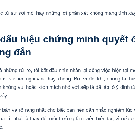
ực từ sự soi mói hay những lời phán xét không mang tính x
 dấu hiệu chứng minh quyết đ
úng đắn
 những rủi ro, tôi bắt đầu nhìn nhận lại công việc hiện tại
hực sự nên nghỉ việc hay không. Bởi vì đôi khi, chúng ta th
 không vui hoặc xích mích nhỏ với sếp là đã lấp ló ý định 
vậy!
 bản và rõ ràng nhất cho biết bạn nên cân nhắc nghiêm túc v
 ít nhất là thay đổi môi trường làm việc hiện tại, vì nếu có 
c.