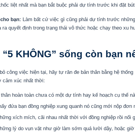
ốc liệt nhất mà bạn bắt buộc phải dự tính trước khi đặt bút
 cho bạn:
Làm bất cứ việc gì cũng phải dự tính trước những 
a ra quyết định trong trạng thái vô thức hoặc chạy theo xu 
c “5 KHÔNG” sống còn bạn nê
bỏ công việc hiện tại, hãy tự răn đe bản thân bằng hệ thống 
y cảm xúc nhất thời:
 thân hoàn toàn chưa có một dự tính hay kế hoạch cụ thể nà
thấy đứa bạn đồng nghiệp xung quanh nó cũng mới nộp đơn n
hững xích mích, cãi nhau nhất thời với đồng nghiệp rồi nổi 
những lý do vụn vặt như giờ làm sớm quá lười dậy, hoặc giờ 