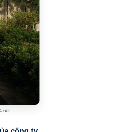
a tôi
của công ty