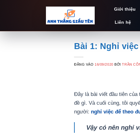
Bỏ
Giới thiệu
qua
nội
Liên hệ
dung
Bài 1: Nghỉ việ
ĐĂNG VÀO
16/09/2020
BỞI
TRẦN CÔ
Đây là bài viết đầu tiên của
đề gì. Và cuối cùng, tôi qu
người:
nghỉ việc để theo đ
Vậy có nên nghỉ 