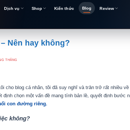
Blog
Dịch vụ
Shop
Kiến thức
Review
c – Nên hay không?
NG THẮNG
 tôi cho blog cá nhân, tôi đã suy nghĩ và trăn trở rất nhiều 
yết định chọn một vấn đề mang tính bản lề, quyết định bước 
uổi con đường riêng.
việc không?