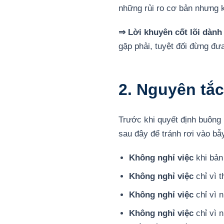
những rủi ro cơ bản nhưng kh
⇒ Lời khuyên cốt lõi dành
gặp phải, tuyệt đối đừng đư
2. Nguyên tắ
Trước khi quyết định buông 
sau đây để tránh rơi vào bẫ
Không nghỉ việc
khi bản
Không nghỉ việc
chỉ vì 
Không nghỉ việc
chỉ vì n
Không nghỉ việc
chỉ vì 