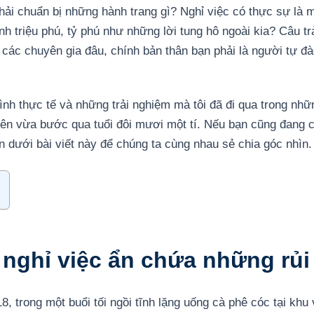
phải chuẩn bị những hành trang gì? Nghỉ việc có thực sự là
h triệu phú, tỷ phú như những lời tung hô ngoài kia? Câu tr
 các chuyên gia đâu, chính bản thân bạn phải là người tự đào
trình thực tế và những trải nghiệm mà tôi đã đi qua trong n
ên vừa bước qua tuổi đôi mươi một tí. Nếu bạn cũng đang c
ên dưới bài viết này để chúng ta cùng nhau sẻ chia góc nhìn.
 nghỉ việc ẩn chứa những rủi 
 trong một buổi tối ngồi tĩnh lặng uống cà phê cóc tại khu 