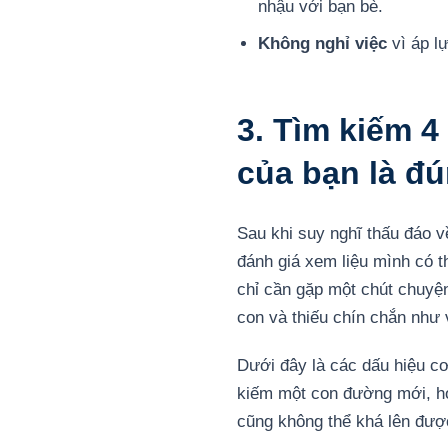
nhậu với bạn bè.
Không nghỉ việc
vì áp l
3. Tìm kiếm 4
của bạn là đ
Sau khi suy nghĩ thấu đáo về
đánh giá xem liệu mình có t
chỉ cần gặp một chút chuyện
con và thiếu chín chắn như 
Dưới đây là các dấu hiệu cơ
kiếm một con đường mới, hoặc
cũng không thể khá lên đượ