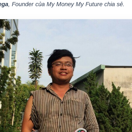
ega
, Founder của My Money My Future chia sẻ.