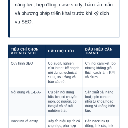
năng lực, hợp đồng, case study, báo cáo mẫu
và phương pháp triển khai trước khi ký dịch
vụ SEO.
TIÊU CHÍ CHỌN
DẤU HIỆU CẦN
DẤU HIỆU TỐT
AGENCY SEO
TRÁNH
Quy trình SEO
Có audit, nghiên
Chỉ nói cam kết Top
cứu intent, kế hoạch
nhưng không giải
nội dung, technical
thích cách làm, KPI
SEO, đo lường và
và rủi ro.
báo cáo rõ.
Nội dung và E-E-A-T
Ưu tiên nội dung
Sản xuất bài hàng
hữu ích, có chuyên
loạt, spin content,
môn, có nguồn, có
nhồi từ khóa hoặc
tác giả và có trải
dùng AI không biên
nghiệm thật.
tập.
Backlink và entity
Xây tín hiệu uy tín có
Bắn backlink tự
chọn lọc, phù hợp
động, link rác, link