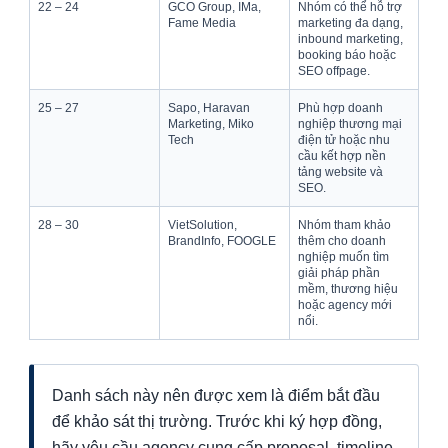
22 – 24
GCO Group, IMa,
Nhóm có thể hỗ trợ
Fame Media
marketing đa dạng,
inbound marketing,
booking báo hoặc
SEO offpage.
25 – 27
Sapo, Haravan
Phù hợp doanh
Marketing, Miko
nghiệp thương mại
Tech
điện tử hoặc nhu
cầu kết hợp nền
tảng website và
SEO.
28 – 30
VietSolution,
Nhóm tham khảo
BrandInfo, FOOGLE
thêm cho doanh
nghiệp muốn tìm
giải pháp phần
mềm, thương hiệu
hoặc agency mới
nổi.
Danh sách này nên được xem là điểm bắt đầu
để khảo sát thị trường. Trước khi ký hợp đồng,
hãy yêu cầu agency cung cấp proposal, timeline,