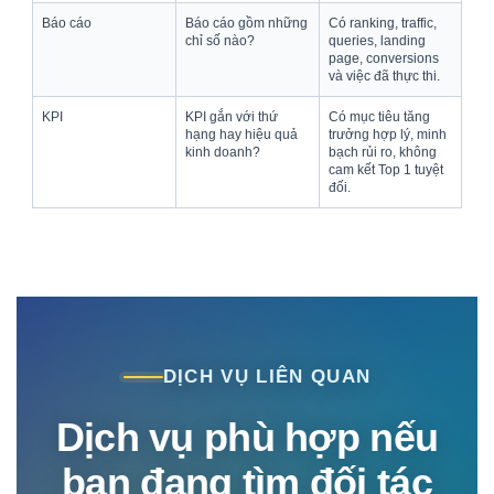
Báo cáo
Báo cáo gồm những
Có ranking, traffic,
chỉ số nào?
queries, landing
page, conversions
và việc đã thực thi.
KPI
KPI gắn với thứ
Có mục tiêu tăng
hạng hay hiệu quả
trưởng hợp lý, minh
kinh doanh?
bạch rủi ro, không
cam kết Top 1 tuyệt
đối.
DỊCH VỤ LIÊN QUAN
Dịch vụ phù hợp nếu
bạn đang tìm đối tác